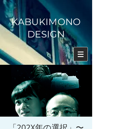
KABUKIMONO
DESIGN
「202X年の選択」〜