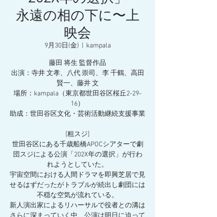
永遠の相の下に〜上
映会
9月30日(金)
  |  
kampala
藤田 将生 監督作品
出演：寺井 文孝、八代 崇司、李 千鶴、高田
賢一、藤井 文
場所：kampala（東京都世田谷区桜丘2-29-
16）
助成：世田谷区文化・芸術活動継続支援事業
[粗スジ]
世田谷区にある千歳船橋APOCシアターで劇
団スジによる公演「202X年の選択」が行わ
れようとしていた。
宇宙空間における人間ドラマを即興芝居で見
せるはずだったがトラブルが続出し劇団には
不穏な空気が流れている。
新人演出家によるリハーサルで役者との溝は
さらに深まっていく中、公演は明日に迫って