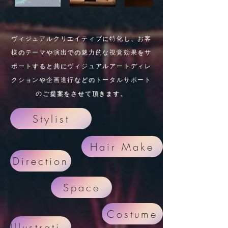
ヴィジュアルクリエイティブ
に
特化
し、
お客
様
の
テーマ
や
演出
での
魅力的な
視覚効果
を
サ
ポート
すると共に
ヴィジュアルアートディレ
クション
や
企画進行
などの
トータルサポート
の
ご提案をさせて頂きます。
Stylist
Hair Make
Direction
Space
Costume
Illustration