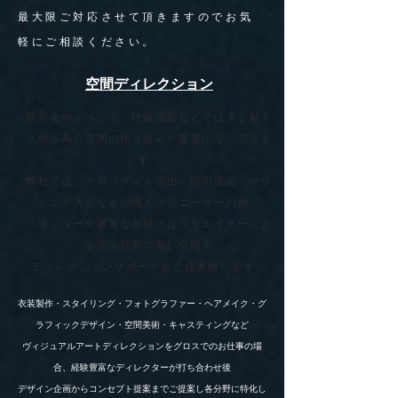
最大限ご対応させて頂きますのでお気
軽にご相談ください。
空間ディレクション
展示会やイベント・映像撮影などでは人を魅了
させる為の空間の作り込みが重要になってきま
す。
弊社では、テキスタイル演出・照明演出・サウ
ンド演出などの職人クリエーターの他
ペインターや書家など様々なクリエイターによ
る演出効果の高い空間を
ディレクションサポートをご提案致します。
衣装製作・スタイリング・フォトグラファー・ヘアメイク・グ
ラフィックデザイン・空間美術・キャスティングなど
ヴィジュアルアートディレクションをグロスでのお仕事の場
合、経験豊富なディレクターが打ち合わせ後
デザイン企画からコンセプト提案までご提案し各分野に特化し