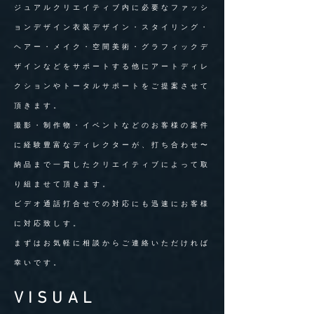
ジュアルクリエイティブ内に必要なファッシ
ョンデザイン衣装デザイン・スタイリング・
ヘアー・メイク・空間美術・グラフィックデ
ザインなどをサポートする他にアートディレ
クションやトータルサポートをご提案させて
頂きます。
撮影・制作物・イベントなどのお客様の案件
に経験豊富なディレクターが、打ち合わせ〜
納品まで一貫したクリエイティブによって取
り組ませて頂きます。
ビデオ通話打合せでの対応にも迅速にお客様
に対応致しす。
まずはお気軽に相談からご連絡いただければ
幸いです。
VISUAL