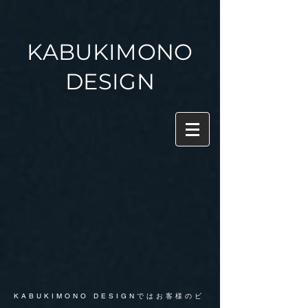
KABUKIMONO
DESIGN
KABUKIMONO DESIGNではお客様
のビ