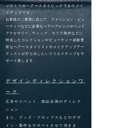
ノの１つがヘアースタイリングでありメイ
クアップです。
お客様のご要望に応じて、ファッション・ビュ
ーティーなどに必要なへアーアレンジやヘッド
アクセサリー、
ウィッグ、カツラ制作などに
特化したコレクションやビューティー経験豊
富なヘアースタイリストやメイクアップアー
ティストが打ち出したいクリエイティブをサ
ポート致します。
デザインディレクションワ
ーク
広告やイベント、雑誌企画のディレク
ション
また、グッズ・プロップスなどのデザ
イン・製作をサポートさせて頂きま