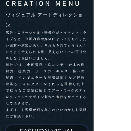
CREATION MENU
ヴィジュアル アートディレクショ
ン
広告・コマーシャル・映像作品・イベント・ラ
イブなど、企画内容や媒体によって打ち出した
い題材や演出があり、それらを見てもらう人々
にうまく伝えられる様に見えないモノの可視化
をしなければいけません。
弊社では、企画資料・絵コンテ・台本の理
解力・提案力・リース力・キャスト様への
配慮・イレギュラーな現場対応力など経験
豊富なディレクターがそれらを理解した上
で様々なご要望に応じて
アートワークのディ
レクション〜デザイン製作〜進行をサポートさ
せて頂きます。
まずは、お客様が何を為されたいのかをお気軽
にご相談下さい。