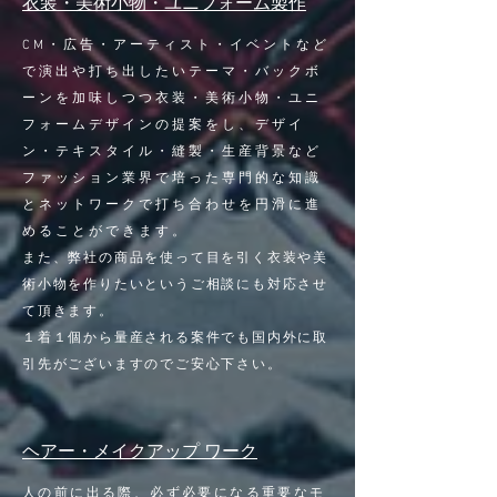
衣装・美術小物・ユニフォーム製作
CM・広告・アーティスト・イベントなど
で演出や打ち出したいテーマ・バックボ
ーンを加味しつつ衣装・美術小物・ユニ
フォームデザインの提案をし、デザイ
ン・テキスタイル・縫製・生産背景など
ファッション業界で培った専門的な知識
とネットワークで打ち合わせを円滑に進
めることができます。
また​、弊社の商品を使って目を引く衣装や美
術小物を作りたいというご相談にも対応させ
て頂きます。
１着１個から量産される案件でも国内外に取
引先がございますのでご安心下さい。
ヘアー・メイクアップ ワーク
人の前に出る際、必ず必要になる重要なモ